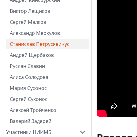
Андрей Кинсбурский
Виктор Лещиков
Сергей Малков
Александр Меркулов
Станислав Петрусявичус
Андрей Щербаков
Руслан Славин
Алиса Солодова
Мария Сухонос
Сергей Сухонос
Алексей Тройченко
Валерий Задерей
Участники НИИМБ