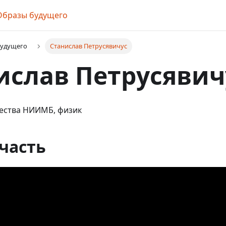
Образы будущего
будущего
Станислав Петрусявичус
ислав Петрусявич
ества НИИМБ, физик
часть