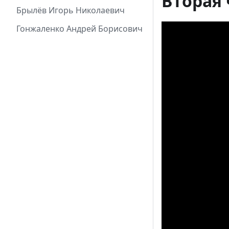
Вторая 
Брылёв Игорь Николаевич
Гонжаленко Андрей Борисович