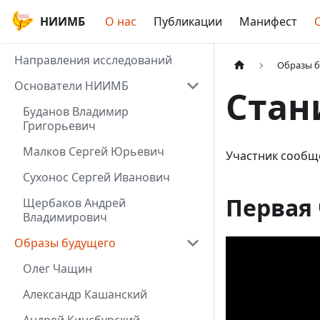
НИИМБ
О нас
Публикации
Манифест
Направления исследований
Образы 
Основатели НИИМБ
Стан
Буданов Владимир
Григорьевич
Малков Сергей Юрьевич
Участник сообщ
Сухонос Сергей Иванович
Первая 
Щербаков Андрей
Владимирович
Образы будущего
Олег Чащин
Александр Кашанский