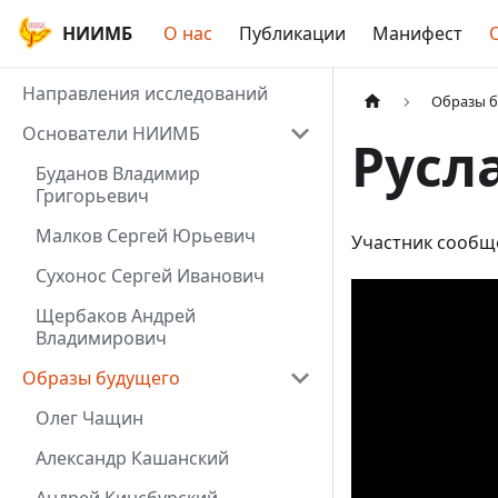
НИИМБ
О нас
Публикации
Манифест
Направления исследований
Образы 
Основатели НИИМБ
Русл
Буданов Владимир
Григорьевич
Малков Сергей Юрьевич
Участник сообщ
Сухонос Сергей Иванович
Щербаков Андрей
Владимирович
Образы будущего
Олег Чащин
Александр Кашанский