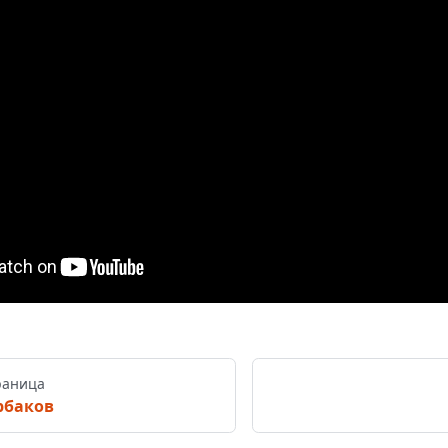
раница
рбаков