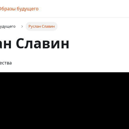
Образы будущего
будущего
Руслан Славин
ан Славин
ества