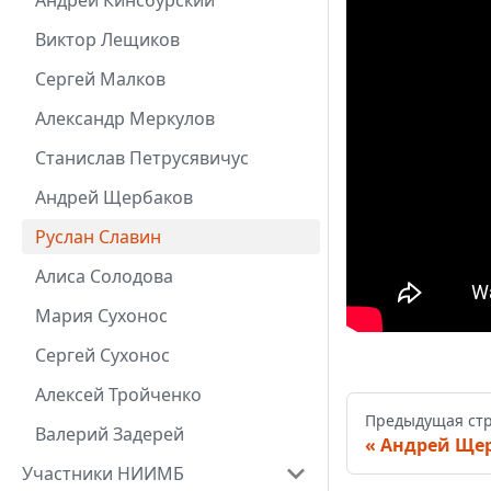
Андрей Кинсбурский
Виктор Лещиков
Сергей Малков
Александр Меркулов
Станислав Петрусявичус
Андрей Щербаков
Руслан Славин
Алиса Солодова
Мария Сухонос
Сергей Сухонос
Алексей Тройченко
Предыдущая ст
Валерий Задерей
Андрей Ще
Участники НИИМБ